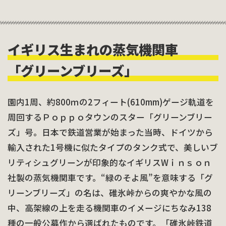
イギリス生まれの蒸気機関車
「グリーンブリーズ」
園内1周、約800ｍの2フィート(610mm)ゲージ軌道を
周回するＰｏｐｐｏタウンのスター「グリーンブリー
ズ」号。日本で鉄道営業が始まった当時、ドイツから
輸入された1号機に似たタイプのタンク式で、美しいブ
リティシュグリーンが印象的なイギリスWｉｎｓｏｎ
社製の蒸気機関車です。“緑のそよ風”を意味する「グ
リーンブリーズ」の名は、碓氷峠からの爽やかな風の
中、高架線の上を走る機関車のイメージにちなみ138
種の一般公募作から選ばれたものです。「碓氷峠鉄道