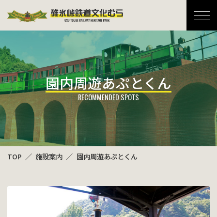
碓氷峠鉄道文化むら
園内周遊あぷとくん
TOP
施設案内
園内周遊あぷとくん