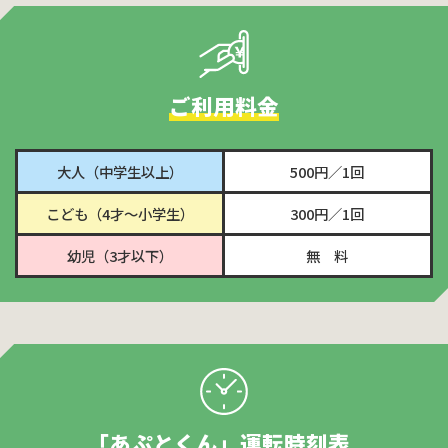
ご利用料金
大人（中学生以上）
500円／1回
こども（4才～小学生）
300円／1回
幼児（3才以下）
無 料
｢あぷとくん」運転時刻表