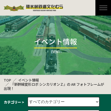
碓氷峠鉄道文化むら
イベント情報
TOP
イベント情報
『新幹線変形ロボ シンカリオンＺ』の AR フォトフレームが
出現！
カテゴリー >