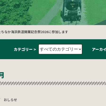
たちなか海浜鉄道開業記念祭2026に参加します
カテゴリー >
アーカイ
月
／
おしらせ